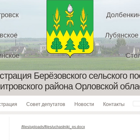
ровск
Долбенкин
вское
Лубянское
нское
Сто
трация Берёзовского сельского п
итровского района Орловской обла
страция
Совет депутатов
Новости
Контакты
/files/uploads/files/uchastniki_ps.docx