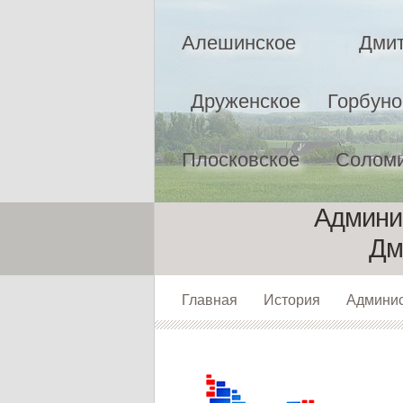
Алешинское
Дмит
Друженское
Горбуно
Плосковское
Соломи
Админис
Дм
Главная
История
Админи