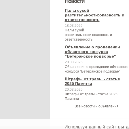
Новости
муниципального образования
муниципальном контроле в сфере
Березовского сельского
Березовского сельского
Палы сухой
Березовское сельское поселение
растительности:опасность и
благоустройства на территории
поселения на 2024 год
поселения"
ответственность
Березовского сельского
18.03.2026
Палы сухой
поселения"
растительности:опасность и
ответственность
Объявление о проведении
областного конкурса
"Ветеранское подворье"
20.08.2025
Объявление о проведении областного
конкурса "Ветеранское подворье"
Штрафы от травы - статья
2025 Памятки
20.03.2025
Штрафы от травы - статья 2025
Памятки
Все новости и объявления
Используя данный сайт, вы д