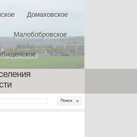
ское
Домаховское
Малобобровское
лбищенское
оселения
сти
Поиск