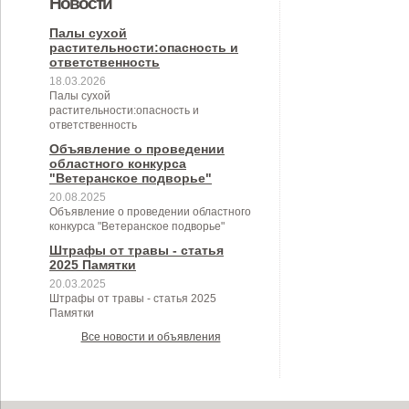
Новости
муниципального образования
муниципальном контроле в сфере
Березовского сельского
Березовского сельского
Палы сухой
Березовское сельское поселение
растительности:опасность и
благоустройства на территории
поселения на 2024 год
поселения"
ответственность
Березовского сельского
18.03.2026
Палы сухой
поселения"
растительности:опасность и
ответственность
Объявление о проведении
областного конкурса
"Ветеранское подворье"
20.08.2025
Объявление о проведении областного
конкурса "Ветеранское подворье"
Штрафы от травы - статья
2025 Памятки
20.03.2025
Штрафы от травы - статья 2025
Памятки
Все новости и объявления