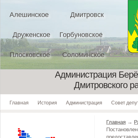
Алешинское
Дмитровск
Друженское
Горбуновское
Плосковское
Соломинское
Администрация Берёз
Дмитровского р
Главная
История
Администрация
Совет депу
Главная
→
Р
Постановлен
предоставле