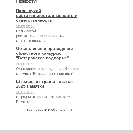
Новости
муниципального образования
муниципальном контроле в сфере
Березовского сельского
Березовского сельского
Палы сухой
Березовское сельское поселение
растительности:опасность и
благоустройства на территории
поселения на 2024 год
поселения"
ответственность
Березовского сельского
18.03.2026
Палы сухой
поселения"
растительности:опасность и
ответственность
Объявление о проведении
областного конкурса
"Ветеранское подворье"
20.08.2025
Объявление о проведении областного
конкурса "Ветеранское подворье"
Штрафы от травы - статья
2025 Памятки
20.03.2025
Штрафы от травы - статья 2025
Памятки
Все новости и объявления