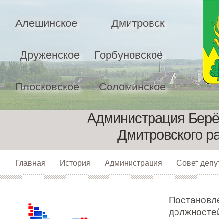
Алешинское
Дмитровск
Друженское
Горбуновское
Плосковское
Соломинское
Администрация Берёз
Дмитровского р
Главная
История
Администрация
Совет депу
Постановле
должносте