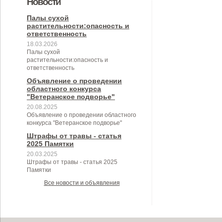
Новости
муниципального образования
муниципальном контроле в сфере
Березовского сельского
Березовского сельского
Палы сухой
Березовское сельское поселение
растительности:опасность и
благоустройства на территории
поселения на 2024 год
поселения"
ответственность
Березовского сельского
18.03.2026
Палы сухой
поселения"
растительности:опасность и
ответственность
Объявление о проведении
областного конкурса
"Ветеранское подворье"
20.08.2025
Объявление о проведении областного
конкурса "Ветеранское подворье"
Штрафы от травы - статья
2025 Памятки
20.03.2025
Штрафы от травы - статья 2025
Памятки
Все новости и объявления