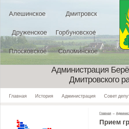
Алешинское
Дмитровск
Друженское
Горбуновское
Плосковское
Соломинское
Администрация Берёз
Дмитровского р
Главная
История
Администрация
Совет депу
Главная
→
Админис
Прием г