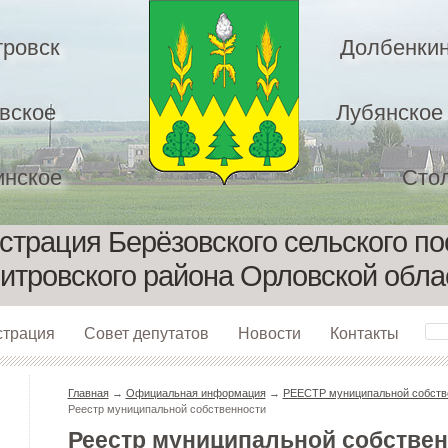
ровск
Долбенкин
вское
Лубянское
нское
Сто
трация Берёзовского сельского п
итровского района Орловской обла
страция
Совет депутатов
Новости
Контакты
Главная
→
Официальная информация
→
РЕЕСТР муниципальной собстве
Реестр муниципальной собственности
Реестр муниципальной собствен