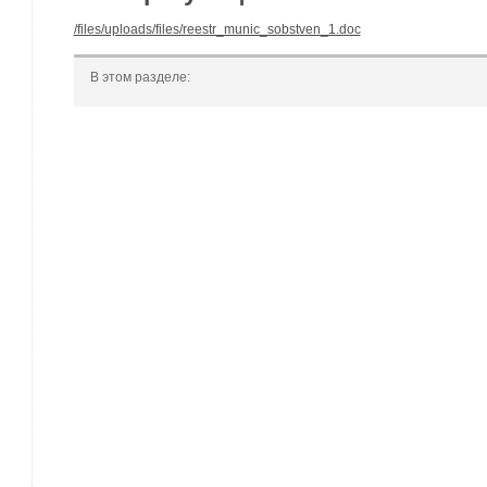
/files/uploads/files/reestr_munic_sobstven_1.doc
В этом разделе: