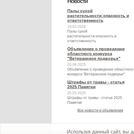
Новости
муниципального образования
муниципальном контроле в сфере
Березовского сельского
Березовского сельского
Палы сухой
Березовское сельское поселение
растительности:опасность и
благоустройства на территории
поселения на 2024 год
поселения"
ответственность
Березовского сельского
18.03.2026
Палы сухой
поселения"
растительности:опасность и
ответственность
Объявление о проведении
областного конкурса
"Ветеранское подворье"
20.08.2025
Объявление о проведении областного
конкурса "Ветеранское подворье"
Штрафы от травы - статья
2025 Памятки
20.03.2025
Штрафы от травы - статья 2025
Памятки
Все новости и объявления
Используя данный сайт, вы д