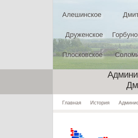
Алешинское
Дмит
Друженское
Горбуно
Плосковское
Соломи
Админис
Дм
Главная
История
Админи