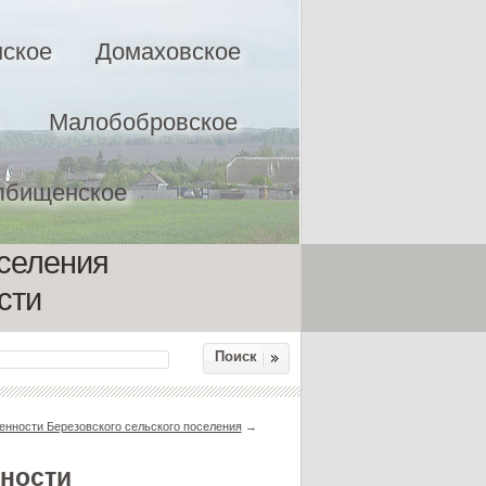
ское
Домаховское
Малобобровское
лбищенское
оселения
сти
Поиск
нности Березовского сельского поселения
→
ности