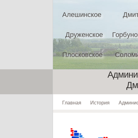
Алешинское
Дмит
Друженское
Горбуно
Плосковское
Соломи
Админис
Дм
Главная
История
Админи