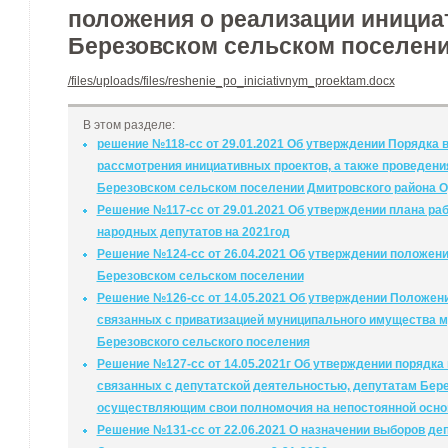
положения о реализации инициа
Березовском сельском поселен
/files/uploads/files/reshenie_po_iniciativnym_proektam.docx
В этом разделе:
решение №118-сс от 29.01.2021 Об утверждении Порядка 
рассмотрения инициативных проектов, а также проведения
Березовском сельском поселении Дмитровского района О
Решение №117-сс от 29.01.2021 Об утверждении плана ра
народных депутатов на 2021год
Решение №124-сс от 26.04.2021 Об утверждении положен
Березовском сельском поселении
Решение №126-сс от 14.05.2021 Об утверждении Положен
связанных с приватизацией муниципального имущества м
Березовского сельского поселения
Решение №127-сс от 14.05.2021г Об утверждении порядка
связанных с депутатской деятельностью, депутатам Бере
осуществляющим свои полномочия на непостоянной осно
Решение №131-сс от 22.06.2021 О назначении выборов де