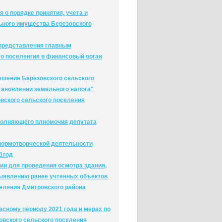
 о порядке принятия, учета и
ного имущества Березовского
 представления главным
о поселенгия в финансовый орган
решение Березовского сельского
тановлении земельного налога"
овского сельского поселения
сполняющего плномочия депутата
 нормотворческой деятельности
1год
ии для проведения осмотра здания,
выявлению ранее учтенных объектов
селения Дмитровского района
асному периоду 2021 года и мерах по
вского сельского поселения