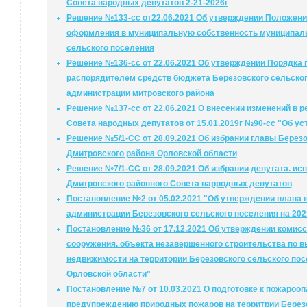
Совета народных депутатов 2-21-2026г
Решение №133-сс от22.06.2021 Об утверждении Положения
оформления в муниципальную собственность муниципаль
сельского поселения
Решение №136-сс от 22.06.2021 Об утверждении Порядка
распорядителем средств бюджета Березовского сельског
администрации митровского района
Решение №137-сс от 22.06.2021 О внесении изменений в 
Совета народных депутатов от 15.01.2019г №90-сс "Об ус
Решение №5/1-СС от 28.09.2021 Об избрании главы Берез
Дмитровского района Орловской области
Решение №7/1-СС от 28.09.2021 Об избрании депутата. и
Дмитровского районного Совета нарродных депутатов
Постановление №2 от 05.02.2021 "Об утверждении плана
администрации Березовского сельского поселения на 202
Постановление №36 от 17.12.2021 Об утверждении комисс
сооружения. объекта незавершенного строительства по 
недвижимости на территории Березовского сельского по
Орловской области"
Постановление №7 от 10.03.2021 О подготовке к пожарооп
предупреждению природных пожаров на территрии Березо