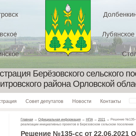
ровск
Долбенкин
вское
Лубянское
нское
Сто
трация Берёзовского сельского п
итровского района Орловской обла
страция
Совет депутатов
Новости
Контакты
Главная
→
Официальная информация
→
НПА
→
2021
→ Решение №135-сс
реализации инициативныз проектов в Березовском сельском поселении
Решение №135-сс от 22.06.2021 