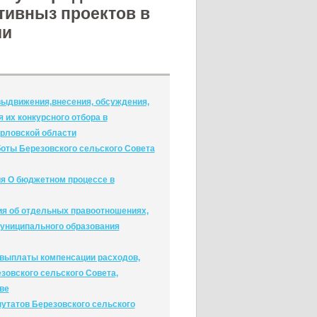
тивныз проектов в
ии
выдвижения,внесения, обсуждения,
 их конкурсного отбора в
рловской области
боты Березовского сельского Совета
ия О бюджетном процессе в
ия об отдельных правоотношениях,
униципального образования
 выплаты компенсации расходов,
зовского сельского Совета,
ве
путатов Березовского сельского