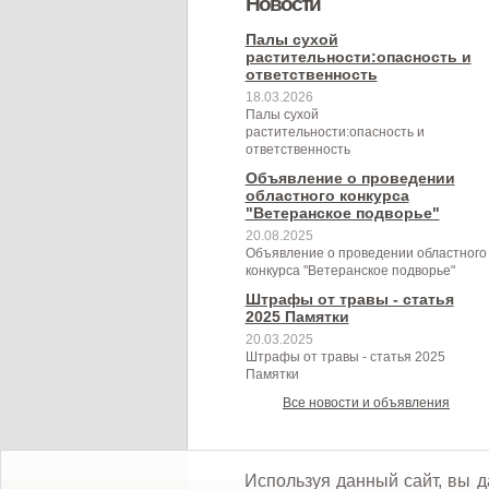
Новости
муниципального образования
муниципальном контроле в сфере
Березовского сельского
Березовского сельского
Палы сухой
Березовское сельское поселение
растительности:опасность и
благоустройства на территории
поселения на 2024 год
поселения"
ответственность
Березовского сельского
18.03.2026
Палы сухой
поселения"
растительности:опасность и
ответственность
Объявление о проведении
областного конкурса
"Ветеранское подворье"
20.08.2025
Объявление о проведении областного
конкурса "Ветеранское подворье"
Штрафы от травы - статья
2025 Памятки
20.03.2025
Штрафы от травы - статья 2025
Памятки
Все новости и объявления
Используя данный сайт, вы д