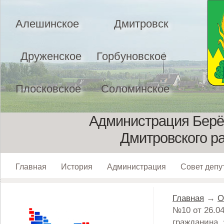
Алешинское
Дмитровск
Друженское
Горбуновское
Плосковское
Соломинское
Администрация Берёз
Дмитровского р
Главная
История
Администрация
Совет депу
Главная
→
О
№10 от 26.0
гражданина,