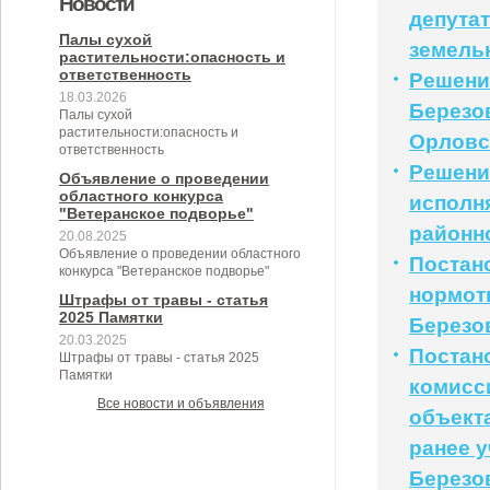
Новости
депутат
муниципального образования
муниципальном контроле в сфере
Березовского сельского
Березовского сельского
Палы сухой
земель
Березовское сельское поселение
растительности:опасность и
благоустройства на территории
поселения на 2024 год
поселения"
ответственность
Решение
Березовского сельского
18.03.2026
Березо
Палы сухой
поселения"
растительности:опасность и
Орловс
ответственность
Решение
Объявление о проведении
областного конкурса
исполн
"Ветеранское подворье"
районн
20.08.2025
Объявление о проведении областного
Постано
конкурса "Ветеранское подворье"
нормот
Штрафы от травы - статья
2025 Памятки
Березов
20.03.2025
Постан
Штрафы от травы - статья 2025
Памятки
комисс
Все новости и объявления
объект
ранее 
Березо