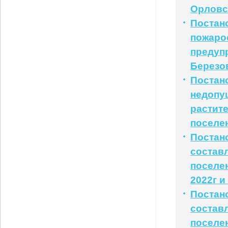
Орловс
Постано
пожаро
предуп
Березо
Постано
недопу
растит
поселе
Постан
состав
поселе
2022г и
Постано
состав
поселен