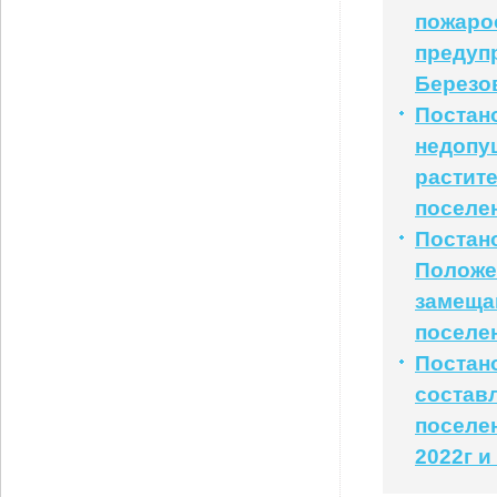
пожаро
предуп
Березо
Постано
недопу
растит
поселе
Постан
Положе
замеща
поселе
Постан
состав
поселе
2022г и