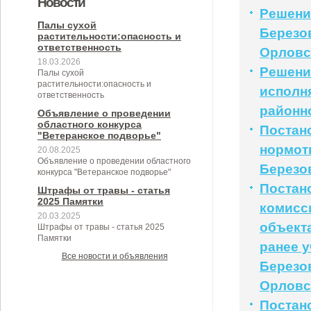
Новости
Решение
муниципального образования
муниципальном контроле в сфере
Березовского сельского
Березовского сельского
Палы сухой
Березо
Березовское сельское поселение
растительности:опасность и
благоустройства на территории
поселения на 2024 год
поселения"
ответственность
Орловс
Березовского сельского
18.03.2026
Решение
Палы сухой
поселения"
растительности:опасность и
исполн
ответственность
районн
Объявление о проведении
областного конкурса
Постано
"Ветеранское подворье"
нормот
20.08.2025
Объявление о проведении областного
Березов
конкурса "Ветеранское подворье"
Постан
Штрафы от травы - статья
2025 Памятки
комисс
20.03.2025
объект
Штрафы от травы - статья 2025
Памятки
ранее 
Все новости и объявления
Березо
Орловс
Постано