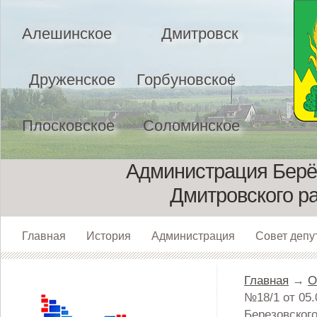
Алешинское
Дмитровск
Друженское
Горбуновское
Плосковское
Соломинское
Администрация Берёз
Дмитровского р
Главная
История
Администрация
Совет депу
Главная
→
О
№18/1 от 05
Березовского